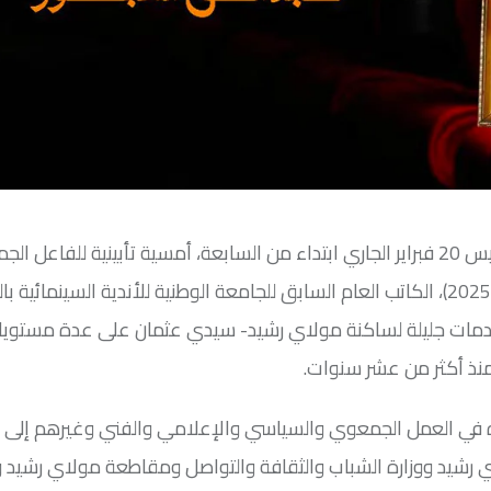
يحتضن المركب الثقافي مولاي رشيد بالدار البيضاء، مساء الخميس 20 فبراير الجاري ابتداء من السابعة، أمسية تأبينية للف
والسياسي والثقافي والفني الراحل عبد الحق المبشور (1958- 2025)، الكاتب العام السابق للجامعة الوطنية للأندية السينما
ن خدمات جليلة لساكنة مولاي رشيد- سيدي عثمان على عدة مستوي
منذ أكثر من عشر سنوات.
 في العمل الجمعوي والسياسي والإعلامي والفني وغيرهم إلى جا
 رشيد ووزارة الشباب والثقافة والتواصل ومقاطعة مولاي رشيد