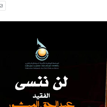
e
a
l