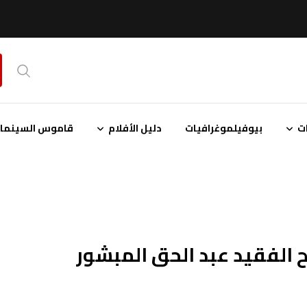
ت
بيوفيلموغرافيات
دليل الأفلام
قاموس السينمائ
ح الفقيد عبد الحق المبشور