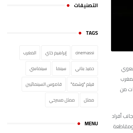
التصنيفات
TAGS
cinemassi
إبراهيم خاي
المغرب
اعل الجمعوي
حميد بناني
سينما
سينماسي
ئية بالمغرب
فيلم "وشمة"
قاموس السينمائيين‎
ات من
ممثل
ممثل مسرحي
نب أفراد
MENU
 ومقاطعة