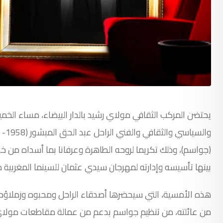
(جواسم)، وذلك تكريما لروحه الطاهرة وعرفانا بما أسداه م
بينها تأسيسه وإدارته لمهرجان سيدي عثمان للسينما المغربية 
هذه الأمسية، التي سيحضرها أصدقاء الراحل ومحبوه وزملاؤه
من عائلته، من تنظيم جواسم بدعم من عمالة مقاطعات مولاي