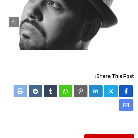
Share This Post:
Print
Reddit
Tumblr
Whatsapp
Pinterest
LinkedIn
Share
via
Email