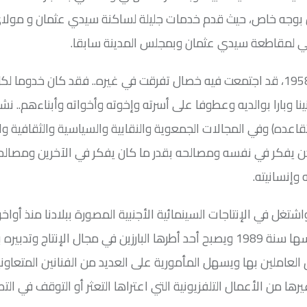
ان بوجه خاص، حيث قدم خدمات جليلة لساكنة سيدي عثمان و مولا
الي لمقاطعة سيدي عثمان وبمجلس المدينة سابقا.
ومعلوم أن الراحل المبشور، المزداد بالدار البيضاء يوم 18 ماي 1958، قد اجتمعت فيه خصال تفرقت في غيره.. فقد كان خ
نا وبارا بوالديه وعطوفا على أسرته وإخوته وأخواته وأبناءهم.. نشي
عده) وفي المجالات الجمعوية والنقابية والسياسية والثقافية وا
كن يفكر في نفسه ومصالحه بقدر ما كان يفكر في الآخرين ومصال
إنسانيته.
غل في الإنتاجات السينمائية الأجنبية المصورة ببلادنا منذ أواخر
القرن الماضي قبل أن يلتحق بقناتنا التلفزيونية الثانية عند تأسيسها سنة 1989 ويصبح أحد أطرها البارزين في مجال الإنتاج وتدب
 العاملين بها ويسهل المأمورية على العديد من الفنانين المتعاو
من الأعمال التلفزيونية التي اعتراها التعثر أو التوقف في الت