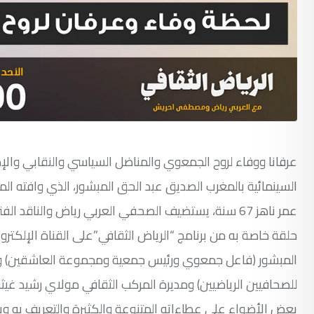
عرفانا ووفاء لروح الجمعوي والمناضل السياسي والنقابي والإطار ا
حلقة خاصة به من برنامج “الرياض الثقافي”على القناة الإلكترو
المبشور (فاعل جمعوي ورئيس جمعية ومجموعة العاشقين) وال
للصحافيين الرياضيين) ومديرة المركب الثقافي مولاي رشيد غيث
بعض الأضواء على عطاءاته المتنوعة والكثيرة والتعريف به وبشي