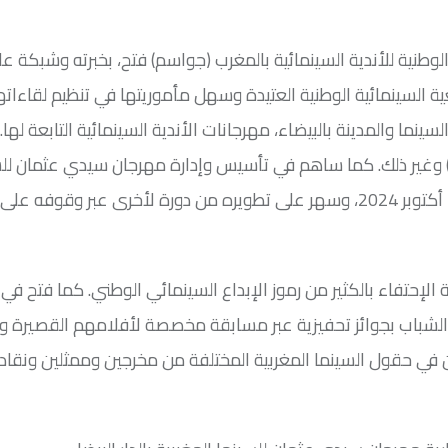
سير للجامعة الوطنية للأندية السينمائية بالمغرب (جواسم) فتح، بخبرته وشبكة ع
ة السينمائية الوطنية العتيدة وسهل مأموريتها في تنظيم لقاءاته
سينما والمدينة بالبيضاء، مهرجانات الأندية السينمائية التابعة لها
ة) وغير ذلك. كما ساهم في تأسيس وإدارة مهرجان سيدي عثمان لل
المغربية بالدار البيضاء، الذي نظمت دورته العاشرة من 9 إلى 12 أكتوبر 2024، وسهر على تطويره من دورة لأخرى عبر وقوف
الإحتفاء بالكثير من رموز الإبداع السينمائي الوطني. كما فتح في
الشباب بجوائز تحفيزية عبر مسابقة مخصصة لأفلامهم القصيرة وأ
لفاعلين في حقول السينما المغربية المختلفة من مخرجين وممثلين ونقا