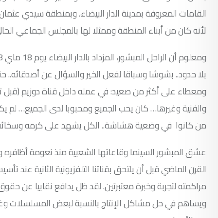
القامات المعروفة بمدينة الدار البيضاء، وبمنطقة سيدي عثم
لأنه كان من أبناء المنطقة وممثلا لها بالمجلس الجماعي الح
بلا حدود.. بشوشا وسباقا لفعل الخير والسؤال عن أصدقائه.. حني
ومعطاء على أكثر من صعيد: في عمله داخل قناة دوزيم (قبل تقا
والفنية وغيرها… كان يحب الجميع ومحبوبا لدى الجميع… لم ي
من كانوا في وضعية هشاشة.. الكل يشهد على كرمه وسخائه و
عشق المبشور السينما وقاعاتها الشعبية منذ نعومة أظافره واشت
مراكمته لتجربة وخبرة معتبرتين. لقد ظل يدافع نقابيا عن حقوق
ويساهم في حل مشاكل الإنتاج بالنسبة لبعض المسلسلات وغيرها 