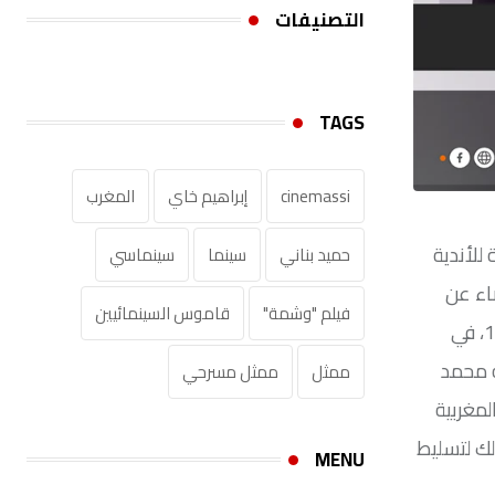
التصنيفات
TAGS
cinemassi
إبراهيم خاي
المغرب
للأندية
حميد بناني
سينما
سينماسي
ة بالدار البيضاء عن
فيلم "وشمة"
قاموس السينمائيين‎
عمر ناهز 67 سنة، يستضيف الصحفي العربي رياض والناقد الفني مصطفى احريش يوم الأحد 9 فبراير الجاري ابتداء من الساعة 17، في
ه محمد
ممثل
ممثل مسرحي
مغربية
لك لتسليط
MENU