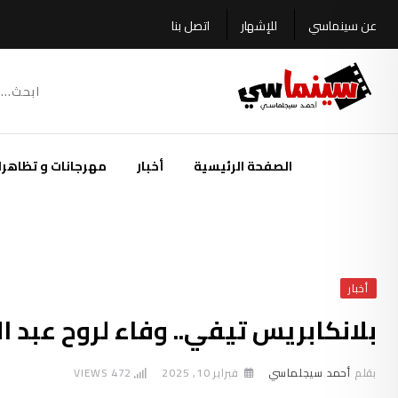
Ski
عن سينماسي
للإشهار
اتصل بنا
t
conten
الصفحة الرئيسية
أخبار
مهرجانات و تظاهرا
أخبار
بلانكابريس تيفي.. وفاء لروح عبد 
بقلم
أحمد سيجلماسي
فبراير 10, 2025
472
VIEWS