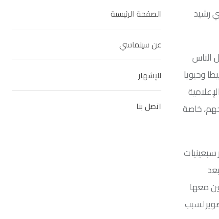
ي رشيد
الصفحة الرئيسية
عن سينماسي
دوما لكل الناس
طا وحيويا
للإشهار
لإعلامية
اتصل بنا
حهم، خاصة
 سبعينيات
يره بعد
نين معها
صوير لسبب