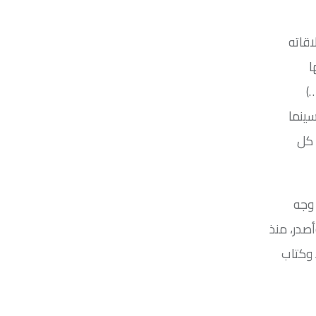
لاقاته
ا
…)
سينما
ه على كل
 وجه
صدر، منذ
د وكتاب