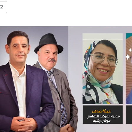
e
a
l