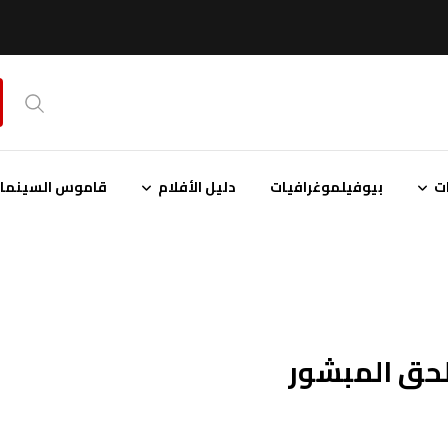
ت
بيوفيلموغرافيات
دليل الأفلام
قاموس السينمائ
الحق المبشور