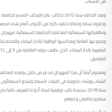
من الأسباب.
ومنذ التحاقه سنة 2012 ككاتب عام بالمكتب الم
وحلاوة لسانه ودماثة خلقه، كثيرا من الأبواب أمام هذه الجمعي
وتظاهراتها السينمائية المختلفة (الجامعة السينمائية، مهرجان ال
وجموعها العامة ومجالسها الوطنية (بالدار البيضاء والمحمدي
التفاصيل.
ومعلوم أيضا أن هذا المهرجان قد تم من خلال برامجه المختلفة 
الشباب ورشات تكوينية في تقنيات السينما وشجع السينمائيين 
سنة 2018، سلسلة كتب توثيقية (ستة أجزاء) للتعريف با
سيناريو وتقنيين وغيرهم.