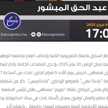
لسابق بالقناة التلفزيونية الثانية والكاتب العام للجامعة الوطنية 
السينمائية بالمغرب الصديق عبد الحق المبشور، الذي وافته المنية صباح الإثنين 20 يناير 2025 بإحدى المصحات الخاص
نية “بلانكا تيفي” بالموقع الإخباري “بلانكابريس”، كلا من شقيق
إعلامي الرياضي بقناة “دوزيم” مصطفى طلال (رئيس الجمعية ال
ة صاهر والفنان توفيق سرحان (أستاذ باحث في سلك الدكتوراه)، وذ
مه الأخلاقية النبيلة وبمساره المهني والنضالي باعتباره أحد