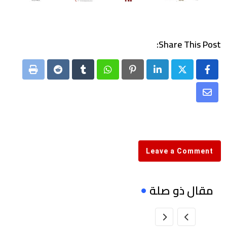
Share This Post:
Print
Reddit
Tumblr
Whatsapp
Pinterest
LinkedIn
Share
via
Email
Leave a Comment
مقال ذو صلة