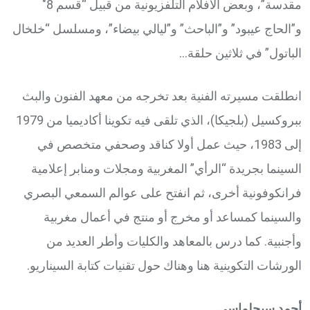
مقدسة”، وبعض الأفلام التلفزيونية من قبيل “قسم 8″
و”الحاج عيبود” و”الباحث” و”ليالي بيضاء”، ومسلسل “خلخال
الباتول” في ثلاثين حلقة…
انطلقت مسيرته الفنية بعد تخرجه من معهد الفنون والبث
ببروكسيل (بلجيكا)، الذي تلقى فيه تكوينا أكاديميا من 1979
إلى 1983، حيث عمل أولا كناقد وصحفي متخصص في
السينما بجريدة “الرأي” المغربية ومجلات ومنابر إعلامية
فرانكوفونية أخرى، ثم انفتح على عوالم السمعي البصري
والسينما كمساعد أو مخرج أو منتج في أعمال مغربية
وأجنبية. كما درس بالمعاهد والكليات وأطر العديد من
الورشات التكوينية هنا وهناك حول تقنيات كتابة السيناريو.
أحمد سيجلماسي