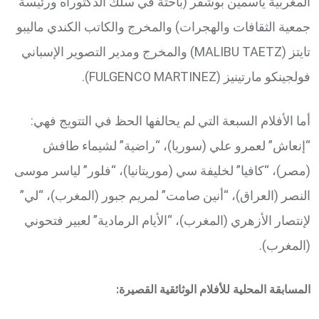
المغربية ياسمين بوشفر (باحثة في سلك الدكتوراه ورئيسة
جمعية الثقافات والهجرات) والمخرج والكاتب الكندي ماليبو
تايتز (MALIBU TAETZ) والمخرج ومدير التصوير الإسباني
فولجينكو مارتينيز (FULGENCO MARTINEZ).
أما الأفلام السبعة التي لم يحالفها الحظ في التتويج فهي:
“إنعاش” لعمرو علي (سوريا)، “راضية” لشيماء طافش
(مصر)، “كافيا” لخليفة سي (موريتانيا)، “فلور” لياسر موسى
النصر (العراق)، “أنين صامت” لمريم جبور (المغرب)، “لي”
لإنتصار الأزهري (المغرب)، “الأيام الرمادية” لعبير فتحوني
(المغرب).
المسابقة المحلية للأفلام الوثائقية القصيرة: