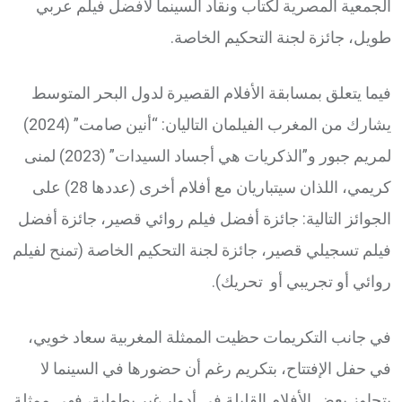
الجمعية المصرية لكتاب ونقاد السينما لأفضل فيلم عربي
طويل، جائزة لجنة التحكيم الخاصة.
فيما يتعلق بمسابقة الأفلام القصيرة لدول البحر المتوسط
يشارك من المغرب الفيلمان التاليان: “أنين صامت” (2024)
لمريم جبور و”الذكريات هي أجساد السيدات” (2023) لمنى
كريمي، اللذان سيتباريان مع أفلام أخرى (عددها 28) على
الجوائز التالية: جائزة أفضل فيلم روائي قصير، جائزة أفضل
فيلم تسجيلي قصير، جائزة لجنة التحكيم الخاصة (تمنح لفيلم
روائي أو تجريبي أو تحريك).
في جانب التكريمات حظيت الممثلة المغربية سعاد خويي،
في حفل الإفتتاح، بتكريم رغم أن حضورها في السينما لا
يتجاوز بعض الأفلام القليلة في أدوار غير بطولية، فهي ممثلة