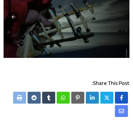
Share This Post:
Print
Reddit
Tumblr
Whatsapp
Pinterest
LinkedIn
Share
via