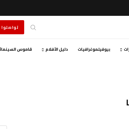
تواصلوا 
ات
بيوفيلموغرافيات
دليل الأفلام
قاموس السينمائ