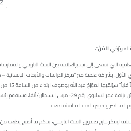
e
a
l
مؤرّخي الفنّ”.
اير 2026، وفي إطار ديناميتها العلمية التي تسعى إلى تجذيرالعلاقة بين البحث التاريخي والممار
ي الأوّل، بشراكة علمية مع “مركز الدراسات والأبحاث الإنسانية –
وهو عبارة عن محاضرة افتتاحية بعنوان “معنى أنْ تكون مؤرّخاً فنياً
السبت 7 فبراير 2026 بمركز “مدى” (MADA) بالدار البيضاء، الكائن بزنقة عمر السلاوي رقم 29- مرس السلطا
يم المحاضر وتسيير جلسة المناقشة معه.
تلف ليفكّر خارج صندوق البحث التاريخي، بحكم ما أصبح يطبعه من 