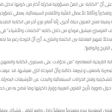
د على أنّ “الكتابة عن الفنّ مسؤولية فكريّة أكثر من كونها تدخل
ة وتفكيراً وتأمّلاً للأعمال الفنّية والأفلام السينمائية، يعطي للمؤرخ
نة تمنح الفنون حياة أخرى. إنّنا أمام نوع آخر من الكتابة النقدية
وف الفرنسيّ ميشيل فوكو من خلال كتابه “الكلمات والأشياء” في أ
اً لفهم العلاقة بين الكلمة والشيء، أيْ أنّ اللوحة رغم ما تذه
لتاريخ والواقع”.
بة التاريخية المعاصرة “من تحوّلات على مستوى الكتابة والمنهج، ف
البصرية بالمغرب وغيرها، خاصّة وأنّ المرحلة التي نعيشها، قد عرفت 
كيلية وفتح الخزانات السينمائية والبحث عن الأرشيفات البصريّة. ك
حول ضرورة تأريخ الفنون العربية وإبراز ذاكرتها وما تنضح به من 
لفنون المغربية يبدو منعدماً ومغيّباً داخل واقع ثقافي يتشدّق بمف