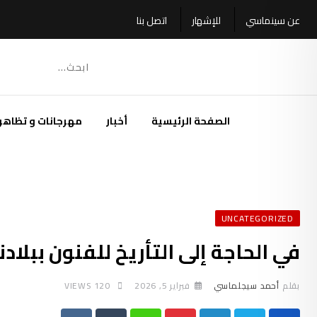
Ski
عن سينماسي
للإشهار
اتصل بنا
t
conten
الصفحة الرئيسية
أخبار
مهرجانات و تظاهر
UNCATEGORIZED
في الحاجة إلى التأريخ للفنون ببلادنا
بقلم
أحمد سيجلماسي
فبراير 5, 2026
120
VIEWS