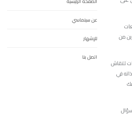
الصفحة الرئيسية
عن سينماسي
عات
رين من
للإشهار
اتصل بنا
ات للنقاش
ذاته في
فك
سؤال