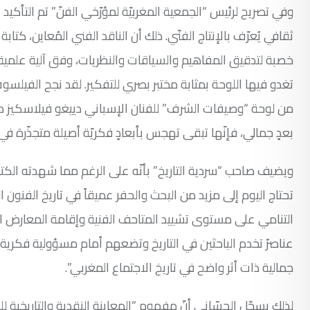
وفي تصريح لرئيس “الجمعية المغربيّة لمؤرّخي الفنّ” تم التأكي
ثقافي يُعرّف بالإنتاج الفنّي. ذلك أن الناقد الفني المُعاين، كتاب
خصبة لتدقيق المفاهيم والسياقات والنظريات، وفق آلية علمية رصي
تغدو فيها اللوحة بمثابة مختبر بصري للتفكير. لقد نجح الفيلس
من لوحة “وصيفات الشرف” للفنان الإسباني دييغو فيلاسكيز مدخل
بعدٍ جمالي، فإنّها تبقى تهجس بأبعادٍ فكريّة أصيلة متجذّرة في ا
ويضيف صاحب “سردية التاريخ” بأنّه على الرغم مما شهدته الكتا
تحتاج اليوم إلى مزيد من البحث والحفر عميقاً في تاريخ الفنون 
التنامي على مستوى تشييد المتاحف الفنية وإقامة المعارض التش
عناصرٌ تخدم الباحثين في التاريخ وتضعهم أمام مسؤولية فكرية 
جمالية ذات أثر واضح في تاريخ الاجتماع المغربي”.
لذلك يسجّل الحسّاني أنّ مفهوم “المعاينة النقدية والتاريخية ل