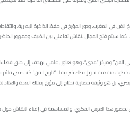
 الفن في المغرب، ودور المؤرخ في حفظ الذاكرة البصرية، والتقاط
يات، كما سيتم فتح المجال لنقاش تفاعلي بين الضيف وجمهور الحاض
مؤرخي الفن” ومركز “مدى”، وهو تعاون علمي يهدف إلى خلق فضاء
رة خطوة متقدمة نحو إعطاء شرعية لـ “تاريخ الفن” كتخصص قائم ب
بصري، بل هو وثيقة حضارية تحتاج إلى مؤرخ يمتلك العدة والعتاد ل
ن لحضور هذا العرس الفكري، والمساهمة في إغناء النقاش حول 