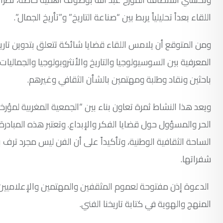
اللقاء بعداً تحليلياً يربط بين “صناعة التاريخ” و”تأريخ الجمال”.
ومن المتوقع أن يلامس اللقاء قضايا شائكة تتعلق بتدوين تاريخ
المعرفية بين السوسيولوجيا والتاريخ والأنثروبولوجيا والجمال
باحثين ونقاد وطلبة ومهتمين بالشأن الثقافي وغيرهم.
ويعد هذا النشاط ثمرة تعاون بناء بين “الجمعية المغربية ل
الحر والمسؤول حول قضايا الفكر والإبداع. وتعتبر هذه المباد
الساحة الثقافية الوطنية، وتأكيداً على أن الفن ليس مجرد ترف 
شفراتها.
الدعوة إذن مفتوحة لعموم المثقفين والمهتمين والإعلاميي
المنهج والهوية في كتابة تاريخنا الفني.