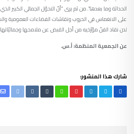
الحداثة وما بعدها”. من ثم يرى “أنّ التحوّل الجمالي الكبير الذي
على الانغماس في الحروب ونقاشات الفضاءات العمومية والس
لدن نقاد الفنّ مؤرّخيه من أجل القبض عن ملامحها وجماليّاتها و
عن الجمعية المنظمة: أ.س.
شارك هذا المنشور:
re
Print
Reddit
Tumblr
Whatsapp
Pinterest
LinkedIn
ia
il