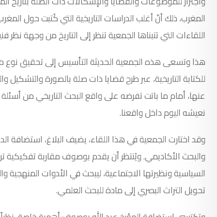
واجترار للموضوعات والقضايا والإشكالات ذات الصلة بتاريخ ال
المغرب، ذلك أنّ أغلب الدراسات التاريخية التي كُتبت حول المغ
اللقاءات التي تتبناها الجمعية تنظر إلى التاريخ من وجهة نظر فنية
هذا وتسعى هذه الجمعية الحديثة التأسيس إلى تحقيق نوع من
للكتابة التاريخية، عبر طرح قضايا ذات صلة بالصورة والتشكيل 
عنها، أمام ما باتت تفرضه على واقع البحث التاريخي من أسئلة ع
نعيشه اليوم داخل واقعنا.
وقد اختارت الجمعية في هذا اللقاء، يضيف البلاغ، استضافة الدكت
والبحث الأكاديمي. ويُنتظر أن يقدم بوصوف مقاربة تفكيكية تروم 
السياسية ونظيرتها الاجتماعية، ليبحث في الأدوات المنهجية وال
تحويل التراث البصري إلى مادة للبحث العلمي.
وتكتسي استضافة المؤرخ عبد الله بوصوف أهمية خاصة، نظراً