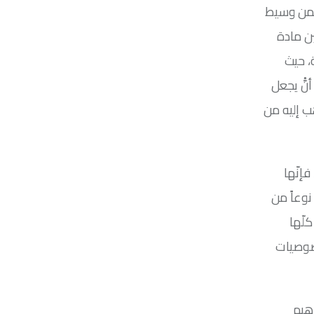
 ضمن وسيط
ين مادة
، حيث
نّْ يجعل
ب إليه من
إنّها
نوعاً من
لّها
خصوصيات
اهيم