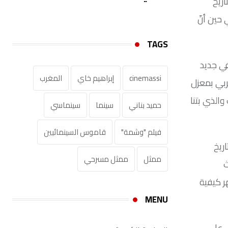
ريخ
 حين أنّ
TAGS
ي جديد
cinemassi
إبراهيم خاي
المغرب
ربي بمعزل
والذي بتنا
حميد بناني
سينما
سينماسي
فيلم "وشمة"
قاموس السينمائيين‎
ريخ
ممثل
ممثل مسرحي
ث
ر كيفية
MENU
ي على