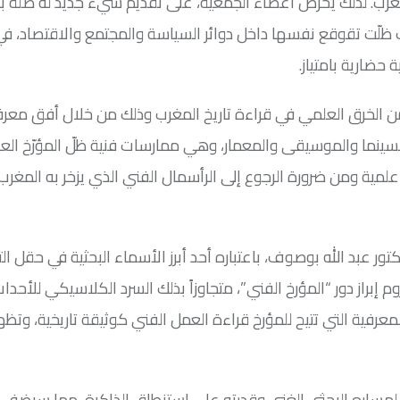
مغرب. لذلك يحرص أعضاء الجمعية، على تقديم شيء جديد له صلة بتا
رب ظلّت تقوقع نفسها داخل دوائر السياسة والمجتمع والاقتصاد، في
 حضارية بامتياز.
 الخرق العلمي في قراءة تاريخ المغرب وذلك من خلال أفق معرف
والسينما والموسيقى والمعمار، وهي ممارسات فنية ظلّ المؤرّخ الع
لمية ومن ضرورة الرجوع إلى الرأسمال الفني الذي يزخر به المغرب 
ور عبد الله بوصوف، باعتباره أحد أبرز الأسماء البحثية في حقل التا
إبراز دور “المؤرخ الفني”، متجاوزاً بذلك السرد الكلاسيكي للأحدا
معرفية التي تتيح للمؤرخ قراءة العمل الفني كوثيقة تاريخية، وتظه
 لمساره البحثي الغني وقدرته على استنطاق الذاكرة، مما سيضف