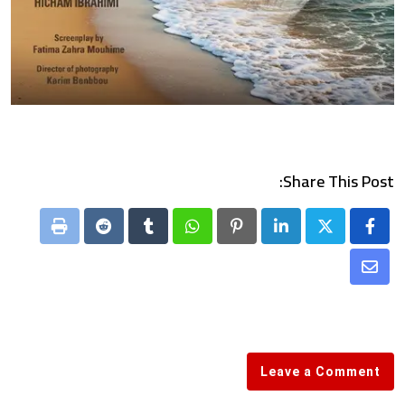
Share This Post:
Print
Reddit
Tumblr
Whatsapp
Pinterest
LinkedIn
Share
via
Email
Leave a Comment