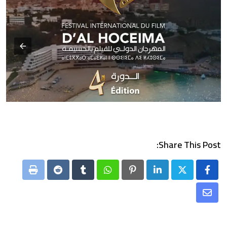
Share This Post:
Print
Reddit
Tumblr
Whatsapp
Pinterest
LinkedIn
Share
via