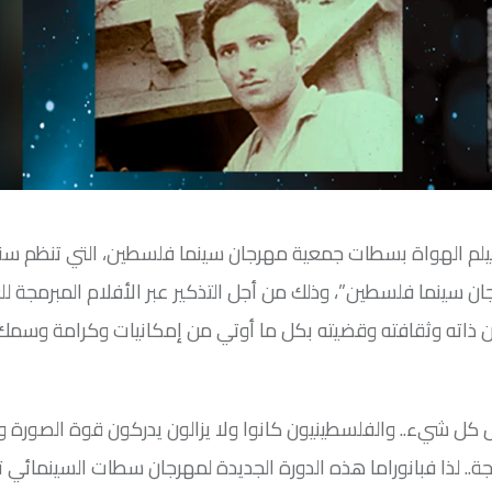
 الدورة 16 للمهرجان الوطني لفيلم الهواة بسطات جمعية مهرجان سينما فلسطين، التي تنظم 
رجان سينما فلسطين”، وذلك من أجل التذكير عبر الأفلام المبرمجة ل
عن ذاته وثقافته وقضيته بكل ما أوتي من إمكانيات وكرامة وسمك
ل شيء.. والفلسطينيون كانوا ولا يزالون يدركون قوة الصورة و
. لذا فبانوراما هذه الدورة الجديدة لمهرجان سطات السينمائي ت