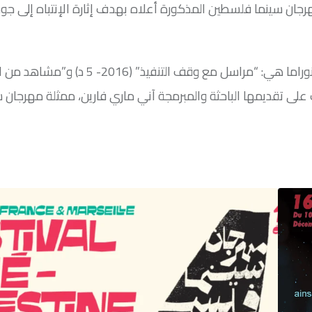
ن سينما فلسطين المذكورة أعلاه بهدف إثارة الإنتباه إلى جود
الأفلام الوثائقية القصيرة الثلاثة المبرمجة للعرض في هذه البانوراما هي: “مراسل مع وقف التنفيذ”
”في مهب الريح” (1971- 18 د)، وستشرف على تقديمها الباحثة والمبرمجة آني ماري فارين، ممثلة مهرجا