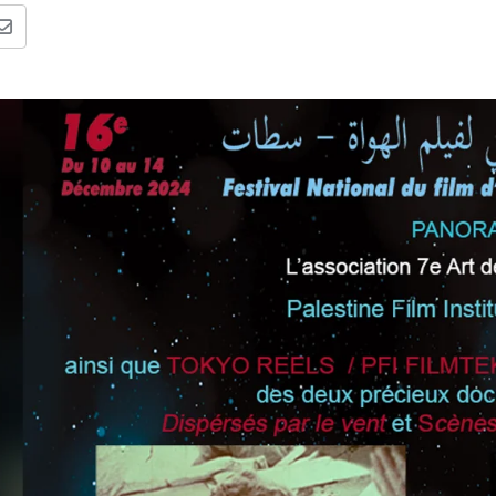
e
a
l