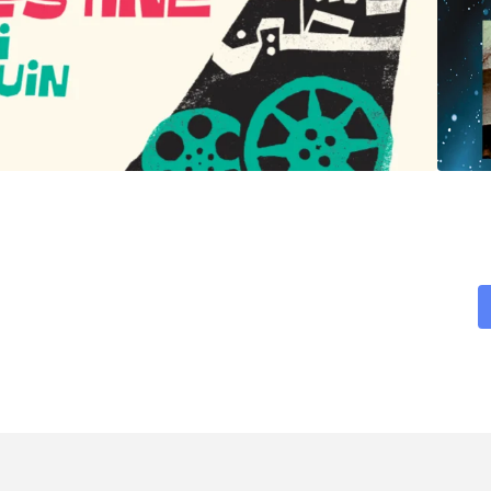
Sha
v
Ema