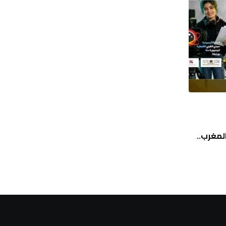
,
أخبار
مهرجانات و تظاهرات
لمغرب..
تكريم مستحق للممثل حسن أجواو بالناظور
أغسطس 5, 2026