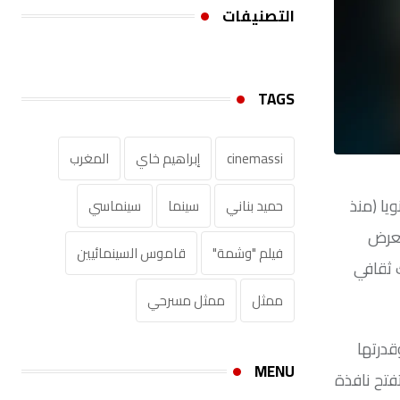
التصنيفات
TAGS
cinemassi
إبراهيم خاي
المغرب
سنويا (منذ
حميد بناني
سينما
سينماسي
لعرض
فيلم "وشمة"
قاموس السينمائيين‎
 ثقافي
ممثل
ممثل مسرحي
قدرتها
MENU
فتح نافذة