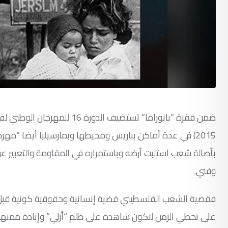
ضمن فقرة “بانوراما” تستضيف
2015) في عدة أماكن بباريس ومحيطها وبمارسيليا أيضا “مه
بأصالة شعب استلبت أرضه وباستمراره في المقاومة والتعبير 
وفني.
فقضية الشعب الفلسطيني قضية إنسانية وحقوقية كونية قبل ك
على تخطي الزمن لتكون شاهدة على ظلم “أزلي” وإبادة ممنهجة.