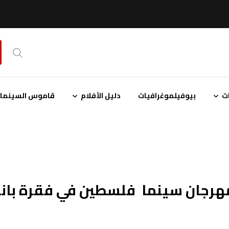
ت
بيوفيلموغرافيات
دليل الأفلام
قاموس السينمائ
جان سينما فلسطين في فقرة بانو