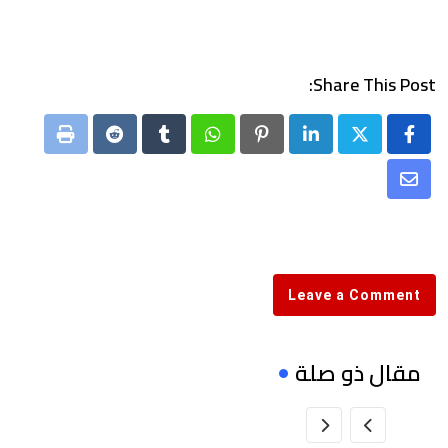
Share This Post:
Print
Reddit
Tumblr
Whatsapp
Pinterest
LinkedIn
Share
via
Email
Leave a Comment
مقال ذو صلة