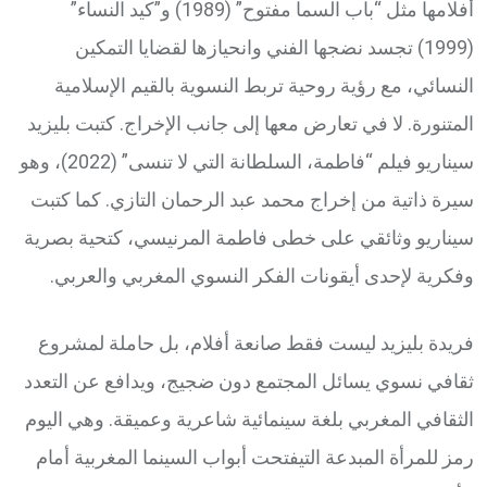
أفلامها مثل “باب السما مفتوح” (1989) و”كيد النساء”
(1999) تجسد نضجها الفني وانحيازها لقضايا التمكين
النسائي، مع رؤية روحية تربط النسوية بالقيم الإسلامية
المتنورة. لا في تعارض معها إلى جانب الإخراج. كتبت بليزيد
سيناريو فيلم “فاطمة، السلطانة التي لا تنسى” (2022)، وهو
سيرة ذاتية من إخراج محمد عبد الرحمان التازي. كما كتبت
سيناريو وثائقي على خطى فاطمة المرنيسي، كتحية بصرية
وفكرية لإحدى أيقونات الفكر النسوي المغربي والعربي.
فريدة بليزيد ليست فقط صانعة أفلام، بل حاملة لمشروع
ثقافي نسوي يسائل المجتمع دون ضجيج، ويدافع عن التعدد
الثقافي المغربي بلغة سينمائية شاعرية وعميقة. وهي اليوم
رمز للمرأة المبدعة التيفتحت أبواب السينما المغربية أمام