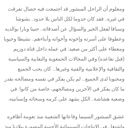
ومعلوم أن الراحل المبشور قد اجتمعت فيه خصال تفرقت
في غيره.. فقد كان خدوما لكل الناس بلا حدود.. بشوشا
وسباقا لفعل الخير والسؤال عن أصدقائه.. حنينا وبارا بوالديه
وعطوفا على أسرته وإخوته وأخواته وأبناءهم.. نشيطا وحيويا
ومعطاء على أكثر من صعيد: في عمله داخل قناة دوزيم
(قبل تقاعده) وفي المجالات الجمعوية والنقابية والسياسية
والثقافية والإعلامية والفنية وغيرها… كان يحب الجميع
ومحبوبا لدى الجميع… لم يكن يفكر في نفسه ومصالحه بقدر
ما كان يفكر في الآخرين ومصالحهم، خاصة من كانوا في
وضعية هشاشة.. الكل يشهد على كرمه وسخائه وإنسانيته.
عشق المبشور السينما وقاعاتها الشعبية منذ نعومة أظافره
واشتغل في الإنتاجات السينمائية الأجنبية المصورة ببلادنا منذ