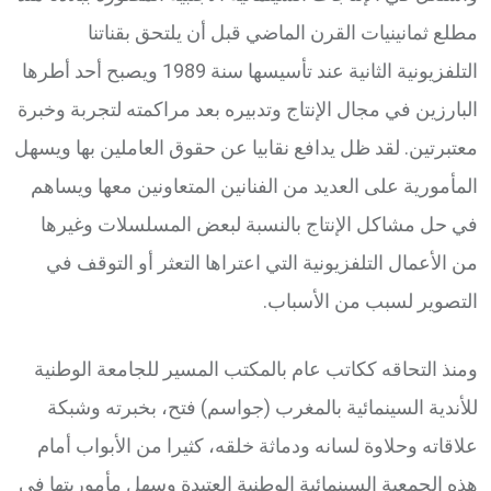
مطلع ثمانينيات القرن الماضي قبل أن يلتحق بقناتنا
التلفزيونية الثانية عند تأسيسها سنة 1989 ويصبح أحد أطرها
البارزين في مجال الإنتاج وتدبيره بعد مراكمته لتجربة وخبرة
معتبرتين. لقد ظل يدافع نقابيا عن حقوق العاملين بها ويسهل
المأمورية على العديد من الفنانين المتعاونين معها ويساهم
في حل مشاكل الإنتاج بالنسبة لبعض المسلسلات وغيرها
من الأعمال التلفزيونية التي اعتراها التعثر أو التوقف في
التصوير لسبب من الأسباب.
ومنذ التحاقه ككاتب عام بالمكتب المسير للجامعة الوطنية
للأندية السينمائية بالمغرب (جواسم) فتح، بخبرته وشبكة
علاقاته وحلاوة لسانه ودماثة خلقه، كثيرا من الأبواب أمام
هذه الجمعية السينمائية الوطنية العتيدة وسهل مأموريتها في