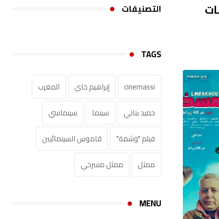
ات
التصنيفات
TAGS
cinemassi
إبراهيم خاي
المغرب
حميد بناني
سينما
سينماسي
فيلم "وشمة"
قاموس السينمائيين‎
ممثل
ممثل مسرحي
MENU