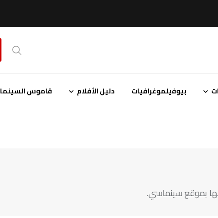
ت
بيوفيلموغرافيات
دليل الأفلام
قاموس السينمائ
نها بموقع سينماسي.