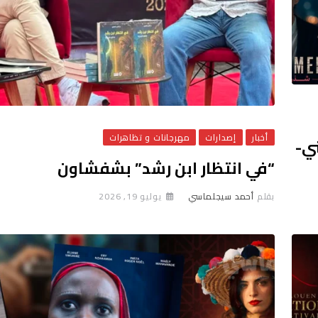
أخبار
إصدارات
مهرجانات و تظاهرات
ي-
“في انتظار ابن رشد” بشفشاون
بقلم
أحمد سيجلماسي
يوليو 19, 2026