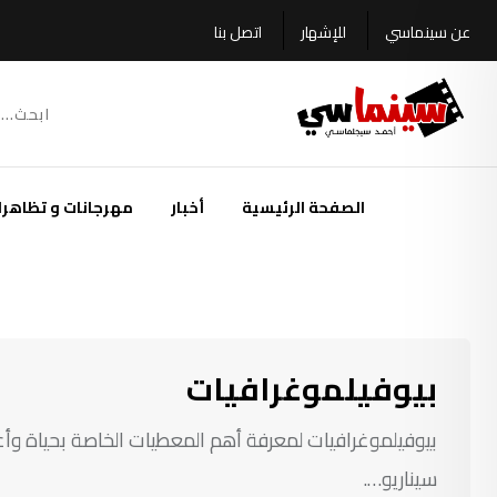
Ski
عن سينماسي
للإشهار
اتصل بنا
t
conten
الصفحة الرئيسية
أخبار
مهرجانات و تظاهرا
بيوفيلموغرافيات
بيوفيلموغرافيات لمعرفة أهم المعطيات الخاصة بحياة وأعما
سيناريو….