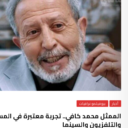
أخبار
بيوفيلموغرافيات
الممثل محمد كافي.. تجربة معتبرة في المس
والتلفزيون والسينما