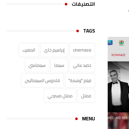
التصنيفات
TAGS
cinemassi
إبراهيم خاي
المغرب
حميد بناني
سينما
سينماسي
فيلم "وشمة"
قاموس السينمائيين‎
ممثل
ممثل مسرحي
MENU