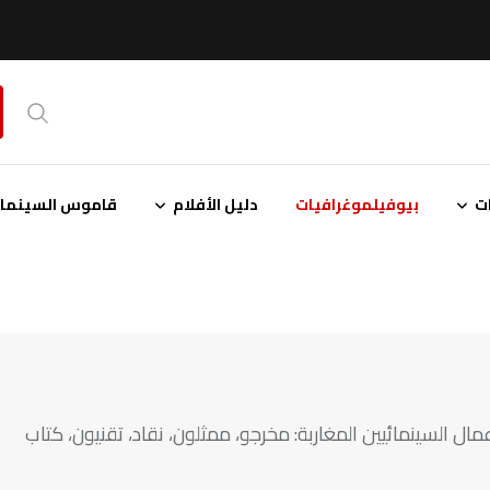
ت
بيوفيلموغرافيات
دليل الأفلام
قاموس السينمائ
ل السينمائيين المغاربة: مخرجو، ممثلون، نقاد، تقنيون، كتاب