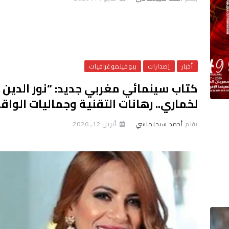
أخبار
إصدارات
بيوفيلموغرافيات
كتاب سينمائي مغربي جديد: “نور الدين
لخماري.. رهانات التقنية وجماليات الواق
بقلم
أحمد سيجلماسي
أبريل 12, 2026