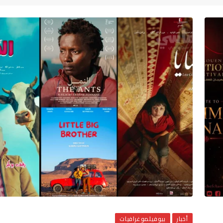
أخبار
بيوفيلموغرافيات