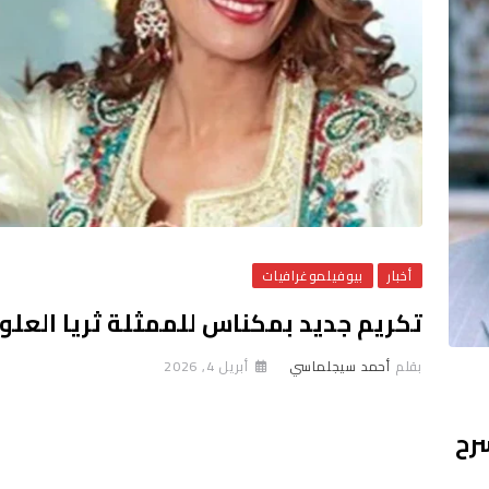
أخبار
بيوفيلموغرافيات
تكريم جديد بمكناس للممثلة ثريا العلو
بقلم
أحمد سيجلماسي
أبريل 4, 2026
رح